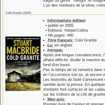
sagas du genre "Twilight" et imagin
L'un des meilleurs de la série, c
Cold Granite (2005)
Informations éditeur
:
• publié en 2005
• Editions: HarperCollins
• Nb pages: 480
Titre français:
Cold Granite
Lu:
en anglais
Intrigue:
Après une longue convalescence, l
affaire difficile: éluder le meurtre 
fond d'un fossé.
Pas le temps de se remettre dans le
en l’occurrence son ex, et encore 
Les festivités de Noël s'annoncent
semble avoir la poisse. En quelque
d'enfants font surfaces et les cada
sur les trottoirs de la cité de granit
Mon avis:
Premier livre de l'auteur et premier