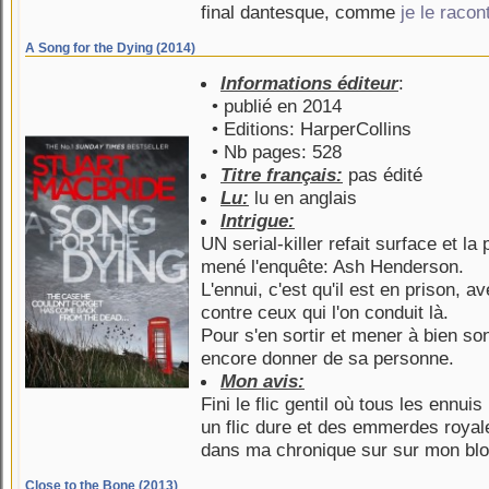
final dantesque, comme
je le racont
A Song for the Dying (2014)
Informations éditeur
:
• publié en 2014
• Editions: HarperCollins
• Nb pages: 528
Titre français:
pas édité
Lu:
lu en anglais
Intrigue:
UN serial-killer refait surface et la 
mené l'enquête: Ash Henderson.
L'ennui, c'est qu'il est en prison, 
contre ceux qui l'on conduit là.
Pour s'en sortir et mener à bien so
encore donner de sa personne.
Mon avis:
Fini le flic gentil où tous les ennui
un flic dure et des emmerdes royal
dans ma chronique sur
sur mon bl
Close to the Bone (2013)