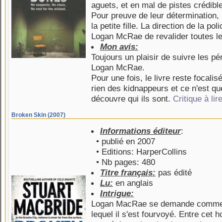
aguets, et en mal de pistes crédibl
Pour preuve de leur détermination, 
la petite fille. La direction de la p
Logan McRae de revalider toutes le
Mon avis:
Toujours un plaisir de suivre les pé
Logan McRae.
Pour une fois, le livre reste focali
rien des kidnappeurs et ce n'est qu
découvre qui ils sont.
Critique à lire
Broken Skin (2007)
Informations éditeur
:
• publié en 2007
• Editions: HarperCollins
• Nb pages: 480
Titre français:
pas édité
Lu:
en anglais
Intrigue:
Logan MacRae se demande comment i
lequel il s'est fourvoyé. Entre cet