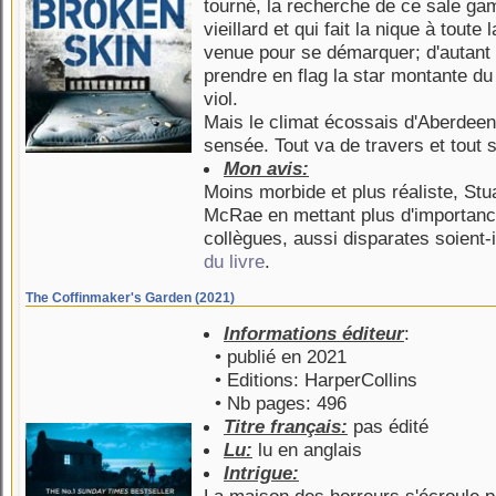
tourné, la recherche de ce sale ga
vieillard et qui fait la nique à toute
venue pour se démarquer; d'autant
prendre en flag la star montante du
viol.
Mais le climat écossais d'Aberdeen
sensée. Tout va de travers et tout 
Mon avis:
Moins morbide et plus réaliste, St
McRae en mettant plus d'importanc
collègues, aussi disparates soient
du livre
.
The Coffinmaker's Garden (2021)
Informations éditeur
:
• publié en 2021
• Editions: HarperCollins
• Nb pages: 496
Titre français:
pas édité
Lu:
lu en anglais
Intrigue: