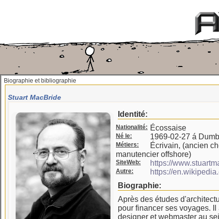
Biographie et bibliographie
Stuart MacBride
Identité:
Nationalité:
Écossaise
Né le:
1969-02-27 á Dumb
Métiers:
Écrivain, (ancien ch
manutencier offshore)
SiteWeb:
https://www.stuartm
Autre:
https://en.wikipedi
Biographie:
Après des études d'architectur
pour financer ses voyages. Il
designer et webmaster au se