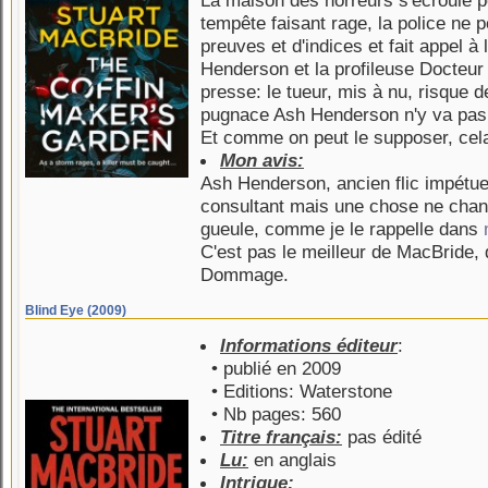
La maison des horreurs s'écroule p
tempête faisant rage, la police ne 
preuves et d'indices et fait appel à
Henderson et la profileuse Docteu
presse: le tueur, mis à nu, risque d
pugnace Ash Henderson n'y va pas 
Et comme on peut le supposer, cela
Mon avis:
Ash Henderson, ancien flic impétueu
consultant mais une chose ne change
gueule, comme je le rappelle dans
C'est pas le meilleur de MacBride, 
Dommage.
Blind Eye (2009)
Informations éditeur
:
• publié en 2009
• Editions: Waterstone
• Nb pages: 560
Titre français:
pas édité
Lu:
en anglais
Intrigue: