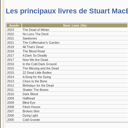
Les principaux livres de Stuart Mac
Année
Nom Livre (vo)
2023
The Dead of Winter
2022
No Less The Devil
2021
Sawbones
2021
The Coffinmaker's Garden
2019
All That’s Dead
2018
The Blood Road
2017
A Dark So Deadly
2017
Now We Are Dead
2016
In the Cold Dark Ground
2015
The Missing and the Dead
2015
22 Dead Little Bodies
2014
A Song for the Dying
2013
Close to the Bone
2012
Birthdays for the Dead
2011
Shatter The Bones
2010
Dark Blood
2009
Halfhead
2009
Blind Eye
2008
Flesh House
2007
Broken Skin
2006
Dying Light
2005
Cold Granite