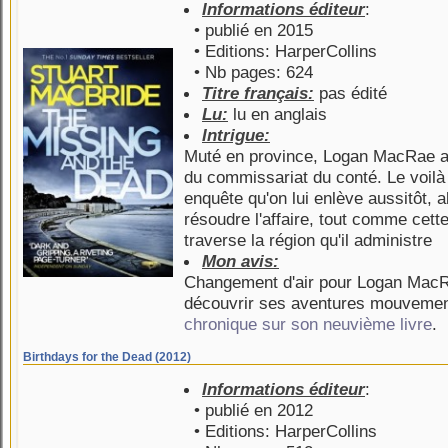
Informations éditeur
:
• publié en 2015
• Editions: HarperCollins
• Nb pages: 624
Titre français:
pas édité
Lu:
lu en anglais
Intrigue:
Muté en province, Logan MacRae a 
du commissariat du conté. Le voilà à
enquête qu'on lui enlève aussitôt, a
résoudre l'affaire, tout comme cette
traverse la région qu'il administre
Mon avis:
Changement d'air pour Logan MacRa
découvrir ses aventures mouvemen
chronique sur son neuvième livre
.
Birthdays for the Dead (2012)
Informations éditeur
:
• publié en 2012
• Editions: HarperCollins