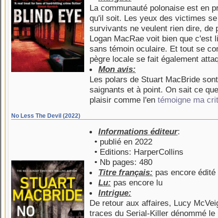
La communauté polonaise est en pro
qu'il soit. Les yeux des victimes s
survivants ne veulent rien dire, de 
Logan MacRae voit bien que c'est l
sans témoin oculaire. Et tout se co
pègre locale se fait également atta
Mon avis:
Les polars de Stuart MacBride so
saignants et à point. On sait ce que
plaisir comme l'en
témoigne ma cri
No Less The Devil (2022)
Informations éditeur
:
• publié en 2022
• Editions: HarperCollins
• Nb pages: 480
Titre français:
pas encore édité
Lu:
pas encore lu
Intrigue:
De retour aux affaires, Lucy McVei
traces du Serial-Killer dénommé le