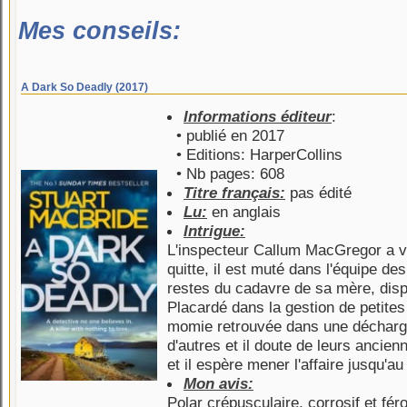
Mes conseils:
A Dark So Deadly (2017)
Informations éditeur
:
• publié en 2017
• Editions: HarperCollins
• Nb pages: 608
Titre français:
pas édité
Lu:
en anglais
Intrigue:
L'inspecteur Callum MacGregor a v
quitte, il est muté dans l'équipe de
restes du cadavre de sa mère, disp
Placardé dans la gestion de petites a
momie retrouvée dans une décharge.
d'autres et il doute de leurs ancienn
et il espère mener l'affaire jusqu'au
Mon avis:
Polar crépusculaire, corrosif et fé