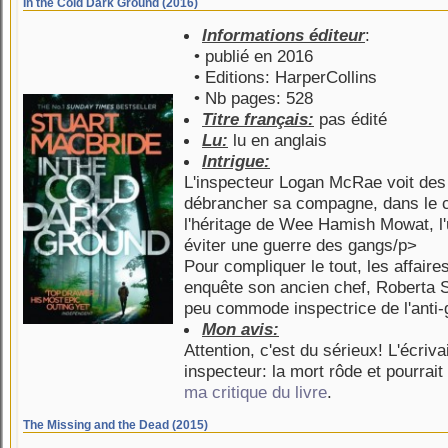
In the Cold Dark Ground (2016)
Informations éditeur
:
• publié en 2016
• Editions: HarperCollins
• Nb pages: 528
Titre français:
pas édité
Lu:
lu en anglais
Intrigue:
L'inspecteur Logan McRae voit des 
débrancher sa compagne, dans le c
l'héritage de Wee Hamish Mowat, l'u
éviter une guerre des gangs/p>
Pour compliquer le tout, les affaires
enquête son ancien chef, Roberta Ste
peu commode inspectrice de l'anti
Mon avis:
Attention, c'est du sérieux! L'écri
inspecteur: la mort rôde et pourrai
ma critique du livre
.
The Missing and the Dead (2015)