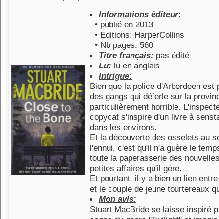
Informations éditeur
:
• publié en 2013
• Editions: HarperCollins
• Nb pages: 560
Titre français:
pas édité
Lu:
lu en anglais
Intrigue:
Bien que la police d'Arberdeen est 
des gangs qui déferle sur la provi
particulièrement horrible. L'inspe
copycat s'inspire d'un livre à senst
dans les environs.
Et la découverte des osselets au se
l'ennui, c'est qu'il n'a guère le temp
toute la paperasserie des nouvelle
petites affaires qu'il gère.
Et pourtant, il y a bien un lien entr
et le couple de jeune tourtereaux qu
Mon avis:
Stuart MacBride se laisse inspiré 