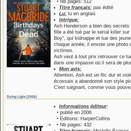
• Nb pages: 512
Titre français:
pas édité
Lu:
lu en anglais
Intrigue:
Ash Henderson a bien des secrets do
fille a été tué par le serial killer su
Boy", qui kidnappe et tue des jeunes 
chaque année, il envoie une photo 
victimes.
Ash veut à tout prix retrouver ce tu
dans une impasse où il sera de plus e
Mon avis:
Attention, Ash est un flic dur et vi
écossais a abandonné son style pi
C'est saignant, comme vous pouvez
Dying Light (2006)
Informations éditeur
:
• publié en 2006
• Editions: HarperCollins
• Nb pages: 432
Titre français:
Mortelle Écosse