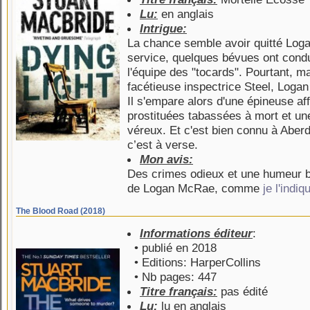
Lu:
en anglais
Intrigue:
La chance semble avoir quitté Loga
service, quelques bévues ont condu
l'équipe des "tocards". Pourtant, m
facétieuse inspectrice Steel, Logan
Il s'empare alors d'une épineuse af
prostituées tabassées à mort et un
véreux. Et c'est bien connu à Aberd
c’est à verse.
Mon avis:
Des crimes odieux et une humeur b
de Logan McRae, comme
je l'indi
The Blood Road (2018)
Informations éditeur
:
• publié en 2018
• Editions: HarperCollins
• Nb pages: 447
Titre français:
pas édité
Lu:
lu en anglais