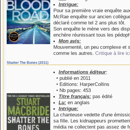
Intrigue:
Pour sa première vraie enquête aux 
McRae enquête sur ancien collègue r
déclaré comme tel 2 ans plus tôt.
Son enquête le mène vers des dispar
enchère réunissant tous les pédop
Mon avis:
Mouvementé, un peu complexe et sur
comme les autres.
Critique à lire ic
Shatter The Bones (2011)
Informations éditeur
:
• publié en 2011
• Editions: HarperCollins
• Nb pages: 453
Titre français:
pas édité
Lu:
en anglais
Intrigue:
La chanteuse vedette d'une émissio
sa fille. Les kidnappeurs promettent
média ne collectent pas assez de f