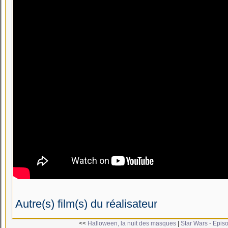
Autre(s) film(s) du réalisateur
<<
Halloween, la nuit des masques
|
Star Wars - Epis