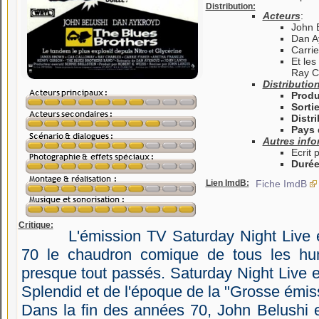
Distribution:
Acteurs
:
John B
Dan A
Carrie
Et les
Ray Ch
Distributio
Produ
Sortie
Distr
Pays 
Autres info
Ecrit 
Duré
Lien ImdB:
Fiche ImdB
Critique:
L'émission TV Saturday Night Live 
70 le chaudron comique de tous les humo
presque tout passés. Saturday Night Live 
Splendid et de l'époque de la "Grosse émis
Dans la fin des années 70, John Belushi e