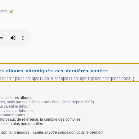
.com/
s albums chroniqués ces dernières années:
010
|
2011
|
2012
|
2013
|
2014
|
2015
|
2016
|
2017
|
2018
|
2019
|
2020
|
2021
|
2022
|
2023
| }
s meilleurs albums
ées, mois par mois, émoi après émoi (et ce depuis 2005)
 valent le détour...
ur vos smartphones...
vos smartphones
 morceaux de référence, la compile des compiles
es bien plus personnelles
 son fait d'images... (
Enfin, si votre connexion vous le permet
)