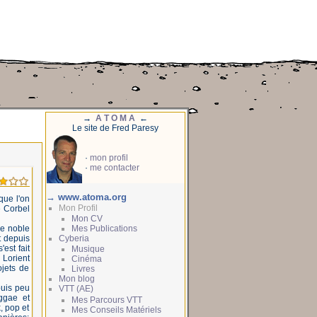
→
A T O M A
←
Le site de Fred Paresy
·
mon profil
·
me contacter
→ www.atoma.org
que l'on
Mon Profil
e Corbel
Mon CV
ce noble
Mes Publications
t depuis
Cyberia
'est fait
Musique
 Lorient
Cinéma
ojets de
Livres
Mon blog
puis peu
VTT (AE)
eggae et
Mes Parcours VTT
, pop et
Mes Conseils Matériels