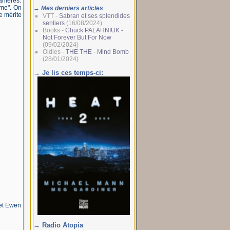
anières:
 me". On
→ Mes derniers articles
e mérite
VTT -
Sabran et ses splendides
sentiers
(16/08/2024)
Books -
Chuck PALAHNIUK -
Not Forever But For Now
(09/02/2024)
Oldies -
THE THE - Mind Bomb
(28/01/2024)
→ Je lis ces temps-ci:
et Ewen
→ Radio Atopia