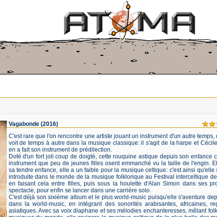
Vagabonde
(2016)
C'est rare que l'on rencontre une artiste jouant un instrument d'un autre temps, 
voit de temps à autre dans la musique classique: il s'agit de la harpe et Cécil
en a fait son instrument de prédilection.
Doté d'un fort joli coup de doigté, cette rouquine astique depuis son enfance 
instrument que peu de jeunes filles osent emmanché vu la taille de l'engin. E
sa tendre enfance, elle a un faible pour la musique celtique: c'est ainsi qu'elle s
introduite dans le monde de la musique folklorique au Festival interceltique de
en faisant cela entre filles, puis sous la houlette d'Alan Simon dans ses pr
spectacle, pour enfin se lancer dans une carrière solo.
C'est déjà son sixième album et le plus world-music puisqu'elle s'aventure de
dans la world-music, en intégrant des sonorités arabisantes, africaines, r
asiatiques. Avec sa voix diaphane et ses mélodies enchanteresses, mêlant folk