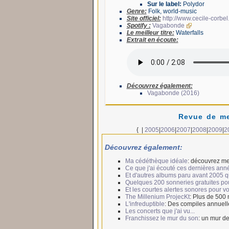
Sur le label:
Polydor
Genre:
Folk, world-music
Site officiel:
http://www.cecile-corbel
Spotify :
Vagabonde
Le meilleur titre:
Waterfalls
Extrait en écoute:
Découvrez également:
Vagabonde (2016)
Revue de me
{
|
2005
|
2006
|
2007
|
2008
|
2009
|
2
Découvrez également:
Ma cédéthèque idéale
: découvrez me
Ce que j'ai écouté ces dernières ann
Et d'autres albums paru avant 2005 qui
Quelques 200 sonneries gratuites po
Et les courtes alertes sonores pour 
The Millenium ProjecKt
: Plus de 500
L'infreduptible
: Des compiles annuell
Les concerts que j'ai vu...
Franchissez le mur du son
: un mur de