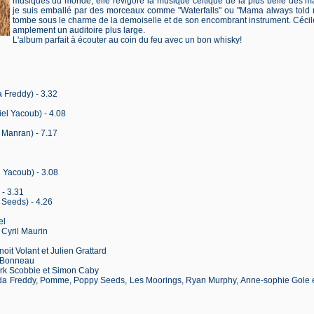
musiques du monde, elle revigore la musique celtique de la plus belle des m
je suis emballé par des morceaux comme "Waterfalls" ou "Mama always told
tombe sous le charme de la demoiselle et de son encombrant instrument. Cécil
amplement un auditoire plus large.
L'album parfait à écouter au coin du feu avec un bon whisky!
 Freddy) - 3.32
iel Yacoub) - 4.08
 Manran) - 7.17
 Yacoub) - 3.08
- 3.31
Seeds) - 4.26
el
 Cyril Maurin
it Volant et Julien Grattard
e Bonneau
ark Scobbie et Simon Caby
da Freddy, Pomme, Poppy Seeds, Les Moorings, Ryan Murphy, Anne-sophie Gole 