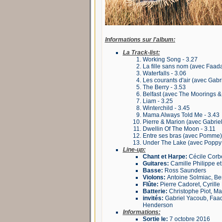
Informations sur l'album:
La Track-list:
Working Song - 3.27
La fille sans nom (avec Faada
Waterfalls - 3.06
Les courants d'air (avec Gabr
The Berry - 3.53
Belfast (avec The Moorings &
Liam - 3.25
Winterchild - 3.45
Mama Always Told Me - 3.43
Pierre & Marion (avec Gabriel
Dwellin Of The Moon - 3.11
Entre ses bras (avec Pomme) 
Under The Lake (avec Poppy 
Line-up:
Chant et Harpe:
Cécile Corb
Guitares:
Camille Philippe et
Basse:
Ross Saunders
Violons:
Antoine Solmiac, Beno
Flûte:
Pierre Cadoret, Cyrill
Batterie:
Christophe Piot, M
invités:
Gabriel Yacoub, Faa
Henderson
Informations:
Sortie le:
7 octobre 2016