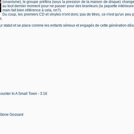
(onanisme), le groupe préféra (sous la pression de la maison de disque) changer 
au tout dernier moment pour ne passer pour des branleurs (la jaquette intérieure
main fait bien référence à cela, nn?).
Du coup, les premiers CD et vinyles n'ont donc pas de titres, ce n'est qu'un peu p
e.
ur statut et se place comme les enfants sérieux et engagés de cette génération dé
unter In A Small Town - 3:16
Stone Gossard