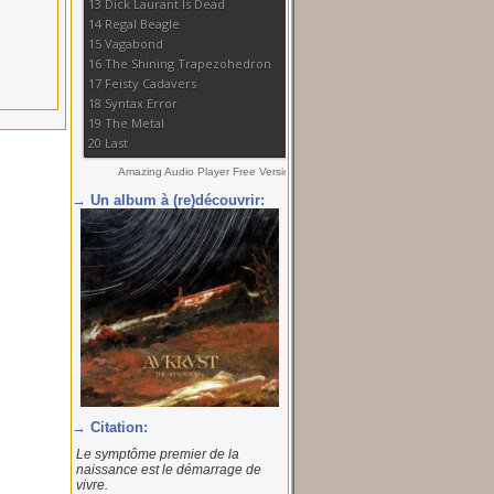
→ Un album à (re)découvrir:
→ Citation:
Le symptôme premier de la
naissance est le démarrage de
vivre.