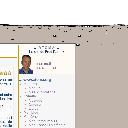
→
A T O M A
←
Le site de Fred Paresy
·
mon profil
·
me contacter
→ www.atoma.org
nces du
Mon Profil
ontre la
Mon CV
Mes Publications
et entre
Cyberia
ion live
Musique
Cinéma
défendre
Livres
Mon blog
VTT (AE)
5 against
Mes Parcours VTT
iété de
Mes Conseils Matériels
exuelle