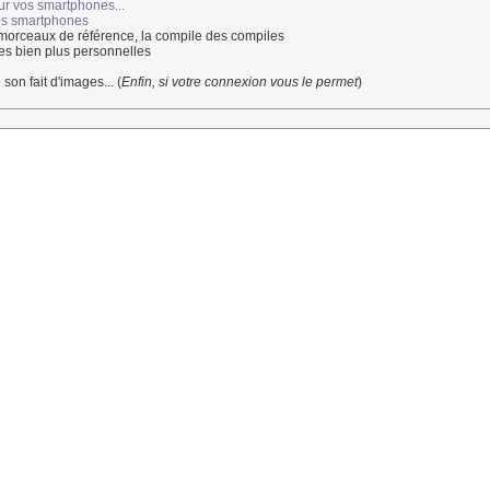
ur vos smartphones...
vos smartphones
 morceaux de référence, la compile des compiles
es bien plus personnelles
 son fait d'images... (
Enfin, si votre connexion vous le permet
)