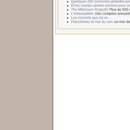
Quelques 200 sonneries gratuites po
Et les courtes alertes sonores pour 
The Millenium ProjecKt
: Plus de 500
L'infreduptible
: Des compiles annuell
Les concerts que j'ai vu...
Franchissez le mur du son
: un mur de