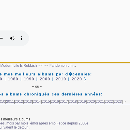
.
Modern Life Is Rubbish
<< >>
Pandemonium
...
e mes meilleurs albums par d�cennies:
0
|
1980
|
1990
|
2000
|
2010
|
2020
}
-- ou --
s albums chroniqués ces dernières années:
010
|
2011
|
2012
|
2013
|
2014
|
2015
|
2016
|
2017
|
2018
|
2019
|
2020
|
2021
|
2022
|
2023
| }
s meilleurs albums
ées, mois par mois, émoi après émoi (et ce depuis 2005)
 valent le détour...