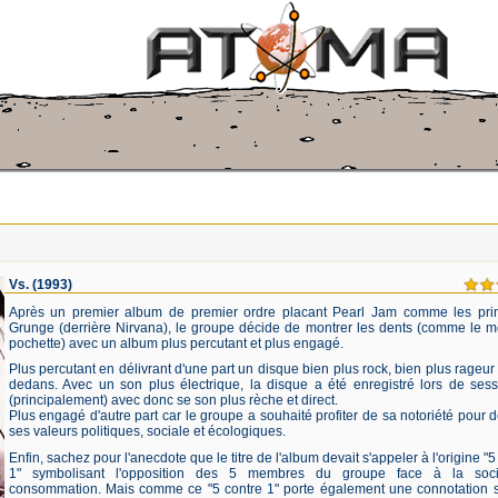
Vs.
(1993)
Après un premier album de premier ordre placant Pearl Jam comme les pri
Grunge (derrière Nirvana), le groupe décide de montrer les dents (comme le m
pochette) avec un album plus percutant et plus engagé.
Plus percutant en délivrant d'une part un disque bien plus rock, bien plus rageur 
dedans. Avec un son plus électrique, la disque a été enregistré lors de sess
(principalement) avec donc se son plus rèche et direct.
Plus engagé d'autre part car le groupe a souhaité profiter de sa notoriété pour 
ses valeurs politiques, sociale et écologiques.
Enfin, sachez pour l'anecdote que le titre de l'album devait s'appeler à l'origine "
1" symbolisant l'opposition des 5 membres du groupe face à la soc
consommation. Mais comme ce "5 contre 1" porte également une connotation s