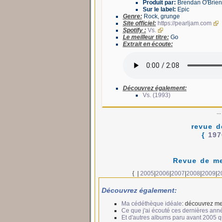
Produit par:
Brendan O'Brien
Sur le label:
Epic
Genre:
Rock, grunge
Site officiel:
https://pearljam.com
Spotify :
Vs.
Le meilleur titre:
Go
Extrait en écoute:
Découvrez également:
Vs. (1993)
..
revue d
{
197
Revue de me
{
|
2005
|
2006
|
2007
|
2008
|
2009
|
2
Découvrez également:
Ma cédéthèque idéale
: découvrez me
Ce que j'ai écouté ces dernières ann
Et d'autres albums paru avant 2005 qui