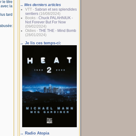
le titre
→ Mes derniers articles
 avec la
VTT -
Sabran et ses splendides
sentiers
(16/08/2024)
lus tard
Books -
Chuck PALAHNIUK -
Not Forever But For Now
sabusée:
(09/02/2024)
Oldies -
THE THE - Mind Bomb
(28/01/2024)
→ Je lis ces temps-ci:
→ Radio Atopia