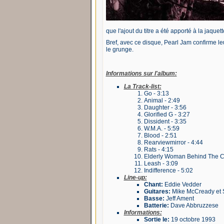
que l'ajout du titre a été apporté à la jaquett
Bref, avec ce disque, Pearl Jam confirme le
le grunge.
Informations sur l'album:
La Track-list:
Go - 3:13
Animal - 2:49
Daughter - 3:56
Glorified G - 3:27
Dissident - 3:35
W.M.A. - 5:59
Blood - 2:51
Rearviewmirror - 4:44
Rats - 4:15
Elderly Woman Behind The Co
Leash - 3:09
Indifference - 5:02
Line-up:
Chant:
Eddie Vedder
Guitares:
Mike McCready et 
Basse:
Jeff Ament
Batterie:
Dave Abbruzzese
Informations:
Sortie le:
19 octobre 1993