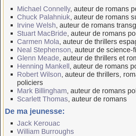
Michael Connelly
, auteur de romans po
Chuck Palahniuk
, auteur de romans s
Irvine Welsh
, auteur de romans transg
Stuart MacBride
, auteur de romans po
Carmen Mola
, auteur de thrillers esp
Neal Stephenson
, auteur de science-f
Glenn Meade
, auteur de thrillers et r
Henning Mankell
, auteur de romans po
Robert Wilson
, auteur de thrillers, 
policiers
Mark Billingham
, auteur de romans po
Scarlett Thomas
, auteur de romans
De ma jeunesse:
Jack Kerouac
William Burroughs